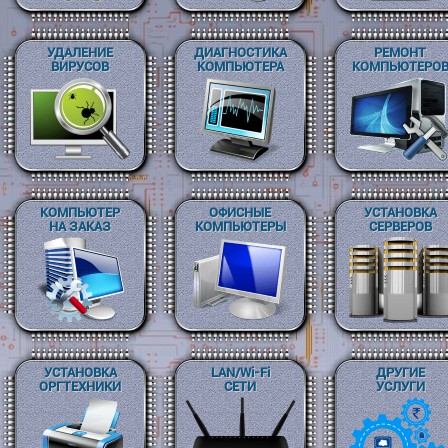
УДАЛЕНИЕ
ДИАГНОСТИКА
РЕМОНТ
ВИРУСОВ
КОМПЬЮТЕРА
КОМПЬЮТЕРО
КОМПЬЮТЕР
ОФИСНЫЕ
УСТАНОВКА
НА ЗАКАЗ
КОМПЬЮТЕРЫ
СЕРВЕРОВ
УСТАНОВКА
LAN/Wi-Fi
ДРУГИЕ
ОРГТЕХНИКИ
СЕТИ
УСЛУГИ