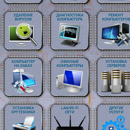
УДАЛЕНИЕ
ДИАГНОСТИКА
РЕМОНТ
ВИРУСОВ
КОМПЬЮТЕРА
КОМПЬЮТЕРО
КОМПЬЮТЕР
ОФИСНЫЕ
УСТАНОВКА
НА ЗАКАЗ
КОМПЬЮТЕРЫ
СЕРВЕРОВ
УСТАНОВКА
LAN/Wi-Fi
ДРУГИЕ
ОРГТЕХНИКИ
СЕТИ
УСЛУГИ